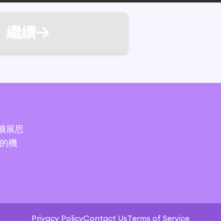
繼續
於擴展思
的機
Privacy Policy
Contact Us
Terms of Service