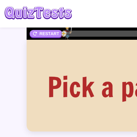
2%
RESTART