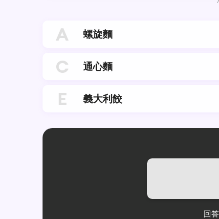
A
螺旋麵
C
通心麵
E
義大利餃
回答