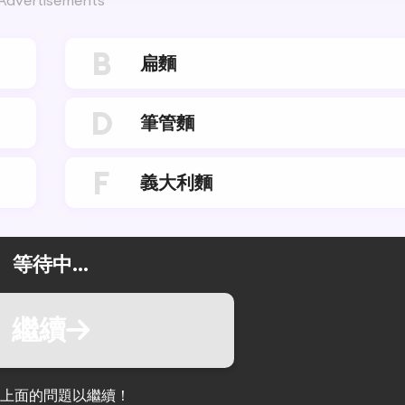
Advertisements
B
扁麵
D
筆管麵
F
義大利麵
等待中...
繼續
上面的問題以繼續！