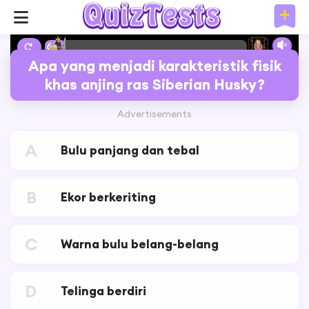
6%
Apa yang menjadi karakteristik fisik
khas anjing ras Siberian Husky?
Advertisements
A
Bulu panjang dan tebal
B
Ekor berkeriting
C
Warna bulu belang-belang
D
Telinga berdiri